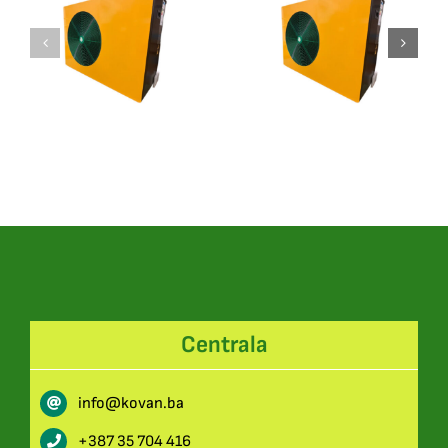
Toplotna
Toplotna
Pumpa
Pumpa
MMHP-
MMHP-
016B1
012B1
Centrala
info@kovan.ba
+387 35 704 416