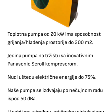
Toplotna pumpa od 20 kW ima sposobnost
grijanja/hlađenja prostorije do 300 m2.
Jedina pumpa na tržištu sa inovativnim
Panasonic Scroll kompresorom.
Nudi uštedu električne energije do 75%.
Naše pumpe se izdvajaju po nečujnom radu
ispod 50 dBa.
U sebi ima ugrađenu originalnu cirkulacionu