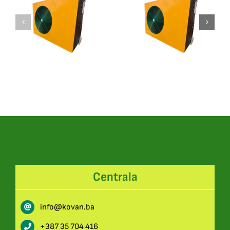
Toplotna
Toplotna
Pumpa
Pumpa
MMHP-
MMHP-
020B1
016B1
Centrala
info@kovan.ba
+387 35 704 416