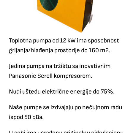
Toplotna pumpa od 12 kW ima sposobnost
grijanja/hlađenja prostorije do 160 m2.
Jedina pumpa na tržištu sa inovativnim
Panasonic Scroll kompresorom.
Nudi uštedu električne energije do 75%.
Naše pumpe se izdvajaju po nečujnom radu
ispod 50 dBa.
U sebi ima ugrađenu originalnu cirkulacionu